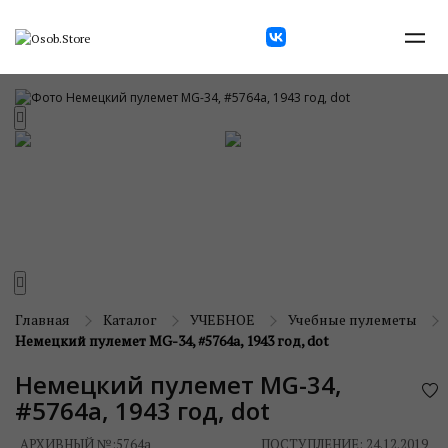
Главная
Каталог
УЧЕБНОЕ
Учебные пулеметы
Немецкий пулемет MG-34, #5764a, 1943 год, dot
Немецкий пулемет MG-34,
#5764a, 1943 год, dot
АРХИВНЫЙ №:
5764a
ПОСТУПЛЕНИЕ: 24.12.2019