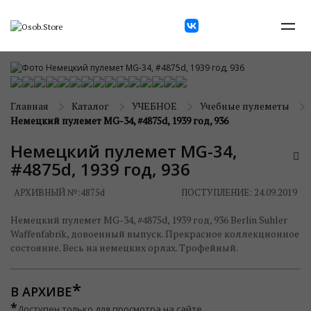
Главная
Каталог
УЧЕБНОЕ
Учебные пулеметы
Немецкий пулемет MG-34, #4875d, 1939 год, 936
Немецкий пулемет MG-34,
#4875d, 1939 год, 936
АРХИВНЫЙ №:
4875d
ПОСТУПЛЕНИЕ: 24.09.2019
Немецкий пулемет MG-34, #4875d, 1939 год, 936 Berlin Suhler
Waffenfabrik, довоенный выпуск. Прекрасное коллекционное
состояние. Весь на немецких орлах. Трофейный.
В АРХИВЕ
*
Доступен только для просмотра на сайте