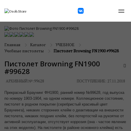
Главная
Каталог
УЧЕБНОЕ
Учебные пистолеты
Пистолет Browning FN1900 #99628
Пистолет Browning FN1900
#99628
АРХИВНЫЙ №:
99628
ПОСТУПЛЕНИЕ: 27.11.2018
Прекрасный Браунинг ФН1900, ранний номер №99628, год выпуска
по номеру 1903-1904, на одном номере. Коллекционное состояние,
пистолет в родном покрытии (серебристый красивый цвет
Браунинга), никаких сторонних клейм о деактивации на внешности
пистолета, никаких поздних клейм, без потертостей на рукоятке от
активной эксплуатации, отсутствует коррозия (она - частое явление
на этих моделях). На пистолете (в районе основного клейма) есть