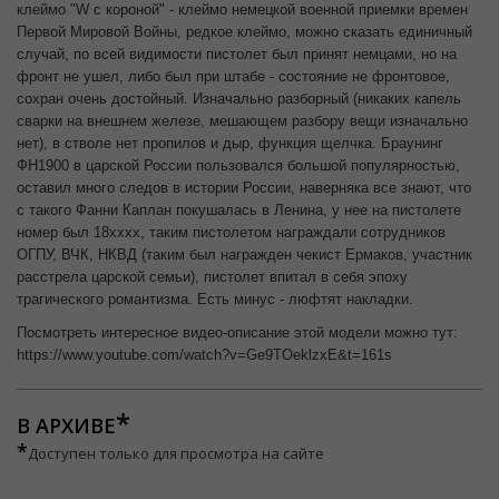
клеймо "W с короной" - клеймо немецкой военной приемки времен
Первой Мировой Войны, редкое клеймо, можно сказать единичный
случай, по всей видимости пистолет был принят немцами, но на
фронт не ушел, либо был при штабе - состояние не фронтовое,
сохран очень достойный. Изначально разборный (никаких капель
сварки на внешнем железе, мешающем разбору вещи изначально
нет), в стволе нет пропилов и дыр, функция щелчка. Браунинг
ФН1900 в царской России пользовался большой популярностью,
оставил много следов в истории России, наверняка все знают, что
с такого Фанни Каплан покушалась в Ленина, у нее на пистолете
номер был 18хххх, таким пистолетом награждали сотрудников
ОГПУ, ВЧК, НКВД (таким был награжден чекист Ермаков, участник
расстрела царской семьи), пистолет впитал в себя эпоху
трагического романтизма. Есть минус - люфтят накладки.
Посмотреть интересное видео-описание этой модели можно тут:
https://www.youtube.com/watch?v=Ge9TOeklzxE&t=161s
В АРХИВЕ
*
Доступен только для просмотра на сайте