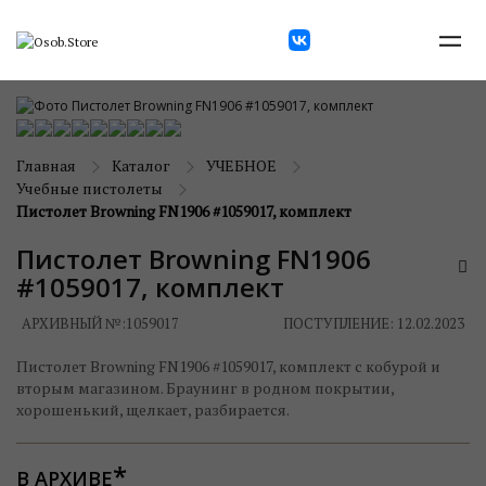
Главная
Каталог
УЧЕБНОЕ
Учебные пистолеты
Пистолет Browning FN1906 #1059017, комплект
Пистолет Browning FN1906
#1059017, комплект
АРХИВНЫЙ №:
1059017
ПОСТУПЛЕНИЕ: 12.02.2023
Пистолет Browning FN1906 #1059017, комплект с кобурой и
вторым магазином. Браунинг в родном покрытии,
хорошенький, щелкает, разбирается.
В АРХИВЕ