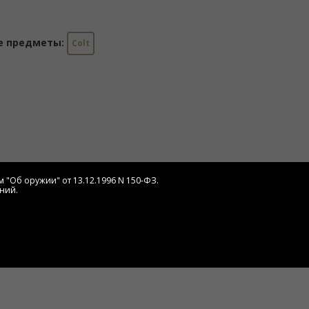
е предметы:
Colt
 "Об оружии" от 13.12.1996 N 150-ФЗ.
ний.