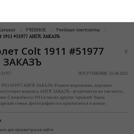
Каталог
УЧЕБНОЕ
Учебные пистолеты
t 1911 #51977 АНГЛ. ЗАКАЗЪ
лет Colt 1911 #51977
. ЗАКАЗЪ
:
51977
ПОСТУПЛЕНИЕ: 25.06.2021
 1911 #51977 АНГЛ. ЗАКАЗЪ. Родное воронение, хорошее
исутствует надпись АНГЛ. ЗАКАЗЪ - встречается не так часто,
твие. С подобного 1911 в числе других "оружий" была
арская семья, фотография его прилагается в конце.
ько для просмотра на сайте