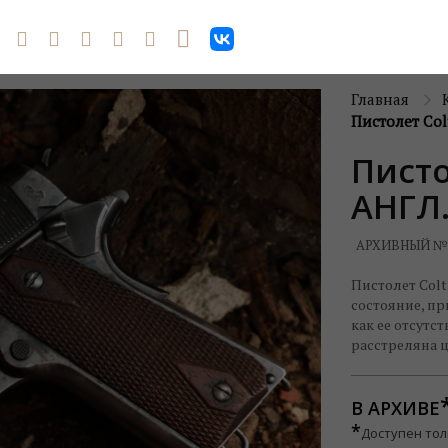
Главная
Пистолет Col
Писто
АНГЛ
АРХИВНЫЙ №
Пистолет Colt
состояние, пр
как ее отсутс
расстреляна ц
В АРХИВЕ
*
Доступен тол