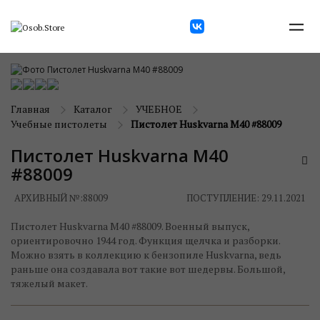
Главная
Каталог
УЧЕБНОЕ
Учебные пистолеты
Пистолет Huskvarna M40 #88009
Пистолет Huskvarna M40
#88009
АРХИВНЫЙ №:
88009
ПОСТУПЛЕНИЕ: 29.11.2021
Пистолет Huskvarna M40 #88009. Военный выпуск,
ориентировочно 1944 год. Функция щелчка и разборки.
Можно взять в коллекцию к бензопиле Huskvarna, ведь
раньше она создавала вот такие вот шедервы. Большой,
тяжелый макет.