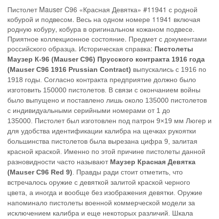
Пистолет Mauser C96 «Красная Девятка» #11941 с родной
кобурой и подвесом. Весь на одном номере 11941 включая
родную кобуру, кобура в оригинальном кожаном подвесе.
Приятное коллекционное состояние. Предмет с документами
российского образца. Историческая справка:
Пистолеты
Маузер К-96 (Mauser C96) Прусского контракта 1916 года
(Mauser C96 1916 Prussian Contract)
выпускались с 1916 по
1918 годы. Согласно контракта предприятие должно было
изготовить 150000 пистолетов. В связи с окончанием войны
было выпущено и поставлено лишь около 135000 пистолетов
с индивидуальными серийными номерами от 1 до
135000.
Пистолет был изготовлен под патрон 9×19 мм Люгер и
для удобства идентификации калибра на щечках рукоятки
большинства пистолетов была вырезана цифра 9, залитая
красной краской. Именно по этой причине пистолеты данной
разновидности часто называют
Маузер Красная Девятка
(Mauser C96 Red 9)
. Правды ради стоит отметить, что
встречалось оружие с девяткой залитой краской черного
цвета, а иногда и вообще без изображения девятки.
Оружие
напоминало пистолеты военной коммерческой модели за
исключением калибра и еще некоторых различий. Шкала