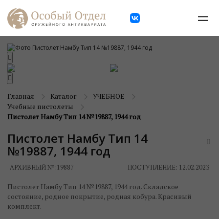
Главная
Каталог
УЧЕБНОЕ
Учебные пистолеты
Пистолет Намбу Тип 14 №19887, 1944 год
Пистолет Намбу Тип 14
№19887, 1944 год
АРХИВНЫЙ №:
19887
ПОСТУПЛЕНИЕ: 12.02.2023
Пистолет Намбу Тип 14 №19887, 1944 год. Складское
состояние, родное покрытие, родная кобура. Красивый
комплект.