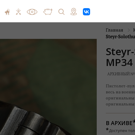
Главная
Steyr-Solothu
Steyr
MP34
АРХИВНЫЙ №
Пистолет-пуле
весь на военн
оригинальный
оригинальный
В АРХИВЕ
*
Доступен тол