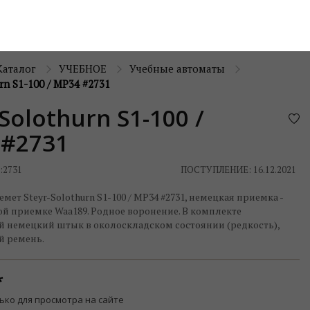
Каталог
УЧЕБНОЕ
Учебные автоматы
rn S1-100 / MP34 #2731
-Solothurn S1-100 /
 #2731
:
2731
ПОСТУПЛЕНИЕ: 16.12.2021
мет Steyr-Solothurn S1-100 / MP34 #2731, немецкая приемка -
ой приемке Waa189. Родное воронение. В комплекте
 немецкий штык в околоскладском состоянии (редкость),
 ремень.
ько для просмотра на сайте