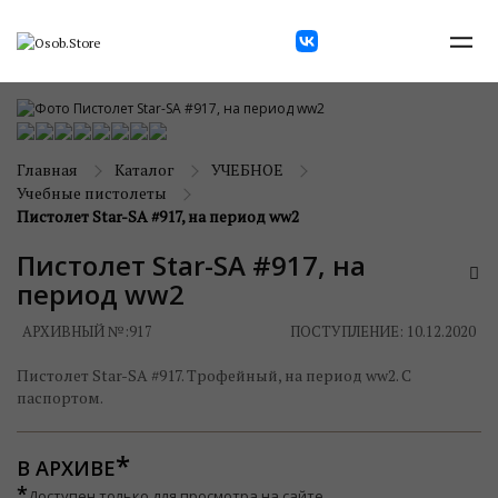
Главная
Каталог
УЧЕБНОЕ
Учебные пистолеты
Пистолет Star-SA #917, на период ww2
Пистолет Star-SA #917, на
период ww2
АРХИВНЫЙ №:
917
ПОСТУПЛЕНИЕ: 10.12.2020
Пистолет Star-SA #917. Трофейный, на период ww2. С
паспортом.
В АРХИВЕ
*
Доступен только для просмотра на сайте