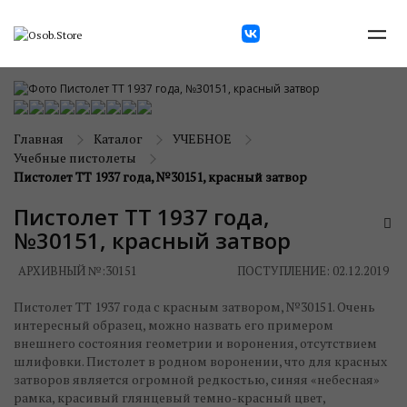
Главная
Каталог
УЧЕБНОЕ
Учебные пистолеты
Пистолет ТТ 1937 года, №30151, красный затвор
Пистолет ТТ 1937 года,
№30151, красный затвор
АРХИВНЫЙ №:
30151
ПОСТУПЛЕНИЕ: 02.12.2019
Пистолет ТТ 1937 года с красным затвором, №30151. Очень
интересный образец, можно назвать его примером
внешнего состояния геометрии и воронения, отсутствием
шлифовки. Пистолет в родном воронении, что для красных
затворов является огромной редкостью, синяя «небесная»
рамка, красивый глянцевый темно-красный цвет,