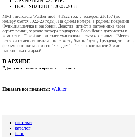
АРХИВНЫЙ №:
216167
ПОСТУПЛЕНИЕ: 20.07.2018
ММГ пистолета Walther mod. 4 1922 год, с номером 216167 (по
номеру бьется 1922-23 годы). На одном номере, в родном покрытии.
Функция щелчка и разборки. Деактив: штифт в патроннике через
серьгу рамки, зеркало затвора подварено. Российские документы в
комплекте. Такой же пистолет участвовал в съемках фильма "Место
встречи изменить нельзя", по сюжету был найден у Груздева, только в
фильме они называли его "Баярдом". Также в комплекте 3 ммг
патрончика с дыркой.
В АРХИВЕ
*
Доступен только для просмотра на сайте
Walther
Показать все предметы:
гостевая
каталог
блог