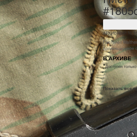
#1805d
АРХИВНЫЙ №:
1
Пистолет Walther
Коллекционное с
В АРХИВЕ
*
Доступен только
Показать все 