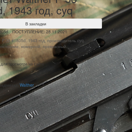
, 1943 год, cyq
В закладки
805d
ПОСТУПЛЕНИЕ: 28.11.2021
 P 38 #1805d, 1943 год, производитель cyq.
остояние, номерной, прекрасный.
 для просмотра на сайте
предметы:
Walther