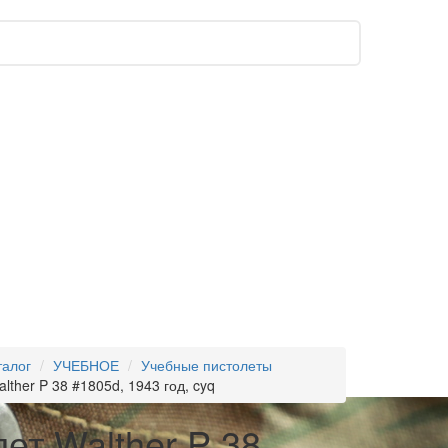
талог
УЧЕБНОЕ
Учебные пистолеты
lther P 38 #1805d, 1943 год, cyq
ет Walther P 38