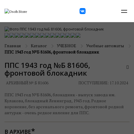
Главная
Каталог
УЧЕБНОЕ
Учебные автоматы
ППС 1943 год №Б 81606, фронтовой блокадник
ППС 1943 год №Б 81606,
фронтовой блокадник
АРХИВНЫЙ №:
Б 81606
ПОСТУПЛЕНИЕ: 17.10.2024
ППС 1943 год №Б 81606, блокадник - выпуск завода им.
Кулакова, блокадный Ленинград, 1943 год. Родное
воронение, без арсенального ремонта, фронтовой родной
антураж - очень редкое явление для ППС.
В АРХИВЕ