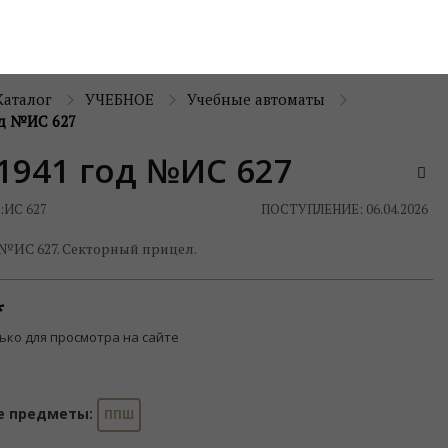
Каталог
УЧЕБНОЕ
Учебные автоматы
д №ИС 627
1941 год №ИС 627
:
ИС 627
ПОСТУПЛЕНИЕ: 06.04.2026
 №ИС 627. Секторный прицел.
ько для просмотра на сайте
е предметы:
ППШ