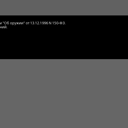
 "Об оружии" от 13.12.1996 N 150-ФЗ.
ний.