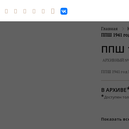
Главная
ППШ 1941 го
ППШ 
АРХИВНЫЙ №
ППШ 1941 год
В АРХИВЕ
*
Доступен тол
Показать вс