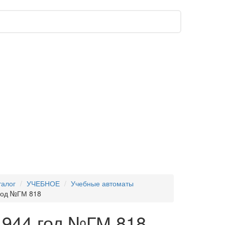
талог
УЧЕБНОЕ
Учебные автоматы
год №ГМ 818
944 год №ГМ 818