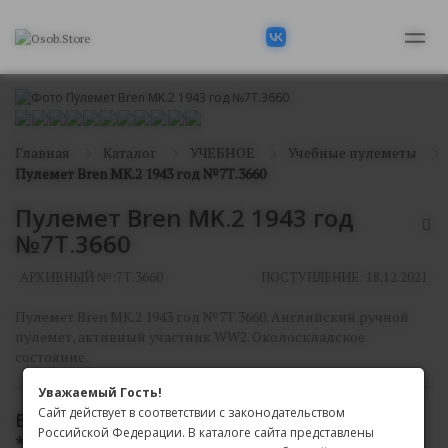
Главная
Каталог
УЧЕБНОЕ
Учебные пулеметы
Пулемет Bren MK.2 1943 год №7Т.3660
Пулемет Bren MK.2 1943 год
№7Т.3660
АРХИВНЫЙ №:
7Т.3660
ПОСТУПЛЕНИЕ: 18.12.2021
Пулемет Bren MK.2 1943 год №7Т.3660. Английский ручной
пулемет, активный участник WW2. Околоскладское
состояние
Уважаемый Гость!
Сайт действует в соответствии с законодательством
В АРХИВЕ
Российской Федерации. В каталоге сайта представлены
*
Доступен только для просмотра на сайте