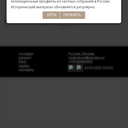
коллекционные предметы из частных собраний в России.
Исторический материал обновляется регулярно.
УЙТИ
ПРИНЯТЬ
Показать все предметы:
Bren
гостевая
Россия, Москва
каталог
osobstore@yandex.ru
блог
+79160085939
скупка
2018-2025 ОООА
контакты