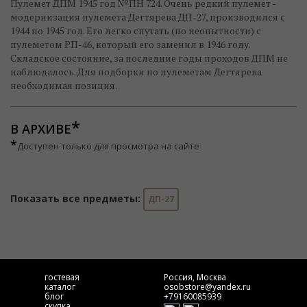
Пулемет ДПМ 1945 год №ПН 724. Очень редкий пулемет -
модернизация пулемета Дегтярева ДП-27, производился с
1944 по 1945 год. Его легко спутать (по неопытности) с
пулеметом РП-46, который его заменил в 1946 году.
Складское состояние, за последние годы проходов ДПМ не
наблюдалось. Для подборки по пулеметам Дегтярева
необходимая позиция.
В АРХИВЕ
*
Доступен только для просмотра на сайте
Показать все предметы:
ДП-27
гостевая
Россия, Москва
каталог
osobstore@yandex.ru
блог
+79160085939
скупка