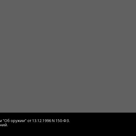
 "Об оружии" от 13.12.1996 N 150-ФЗ.
ний.