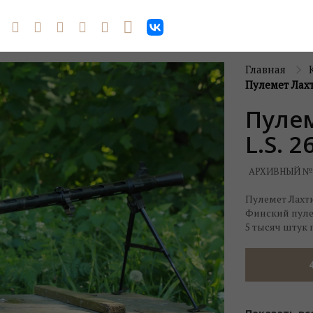
Главная
Пулемет Лахт
Пулем
L.S. 2
АРХИВНЫЙ №
Пулемет Лахти
Финский пулем
5 тысяч штук 