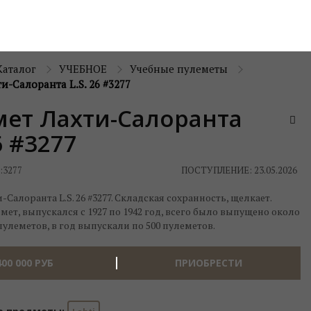
Каталог
УЧЕБНОЕ
Учебные пулеметы
и-Салоранта L.S. 26 #3277
ет Лахти-Салоранта
6 #3277
:
3277
ПОСТУПЛЕНИЕ: 23.05.2026
-Салоранта L.S. 26 #3277. Складская сохранность, щелкает.
ет, выпускался с 1927 по 1942 год, всего было выпущено около
пулеметов, в год выпускали по 500 пулеметов.
400 000
РУБ
ПРИОБРЕСТИ