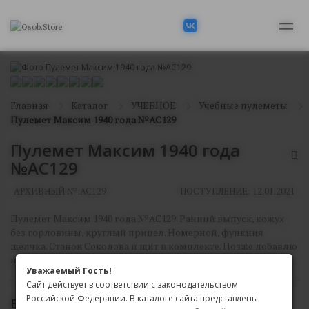
Главная
Каталог
УЧЕБНОЕ
Учебные пулеметы
Пулемет Максим 1940 года №АС129
Пулемет Максим 1940 года
№АС129
АРХИВНЫЙ №:
АС129
ПОСТУПЛЕНИЕ: 12.01.2021
Пулемет Максим 1940 года №АС129. Ранний выпуск, кожух
без горловины, круглый прицел. Номерной, функция
щелчка. Станок Соколова и щит в комплекте. Позже добавлю
нормальные фотографии.
Уважаемый Гость!
Сайт действует в соответствии с законодательством
Российской Федерации. В каталоге сайта представлены
В АРХИВЕ