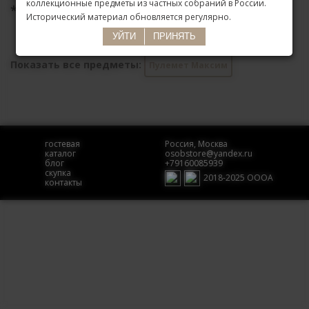
коллекционные предметы из частных собраний в России.
*
Доступен только для просмотра на сайте
Исторический материал обновляется регулярно.
УЙТИ
ПРИНЯТЬ
Показать все предметы:
Пулемет Максим
гостевая
Россия, Москва
каталог
osobstore@yandex.ru
блог
+79160085939
скупка
2018-2025 ОООА
контакты