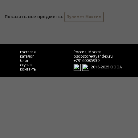
Показать все предметы:
Пулемет Максим
гостевая
Россия, Москва
каталог
osobstore@yandex.ru
блог
+79160085939
скупка
2018-2025 ОООА
контакты