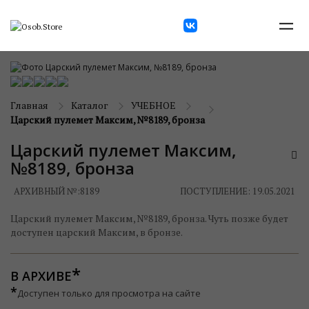
Главная
Каталог
УЧЕБНОЕ
Царский пулемет Максим, №8189, бронза
Царский пулемет Максим,
№8189, бронза
АРХИВНЫЙ №:
8189
ПОСТУПЛЕНИЕ: 19.05.2021
Царский пулемет Максим, №8189, бронза. Чуть позже будет
доступен царский Максим, в бронзе.
В АРХИВЕ
*
Доступен только для просмотра на сайте