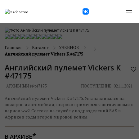
Главная
Каталог
УЧЕБНОЕ
Английский пулемет Vickers K #47175
Английский пулемет Vickers K
#47175
АРХИВНЫЙ №:
47175
ПОСТУПЛЕНИЕ: 02.11.2021
Английский пулемет Vickers K #47175. Устанавливался на
авиацию и автомобили, широко применялся англичанами в
период ww2. Состоял на службе у подразделений SAS в
Африке в годы второй мировой войны.
В АРХИВЕ