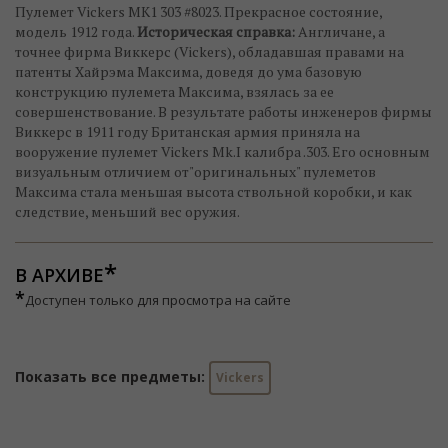
Пулемет Vickers MK1 303 #8023. Прекрасное состояние,
модель 1912 года.
Историческая справка:
Англичане, а
точнее фирма Виккерс (Vickers), обладавшая правами на
патенты Хайрэма Максима, доведя до ума базовую
конструкцию пулемета Максима, взялась за ее
совершенствование. В результате работы инженеров фирмы
Виккерс в 1911 году Британская армия приняла на
вооружение пулемет Vickers Mk.I калибра .303. Его основным
визуальным отличием от"оригинальных" пулеметов
Максима стала меньшая высота ствольной коробки, и как
следствие, меньший вес оружия.
В АРХИВЕ
*
Доступен только для просмотра на сайте
Показать все предметы:
Vickers