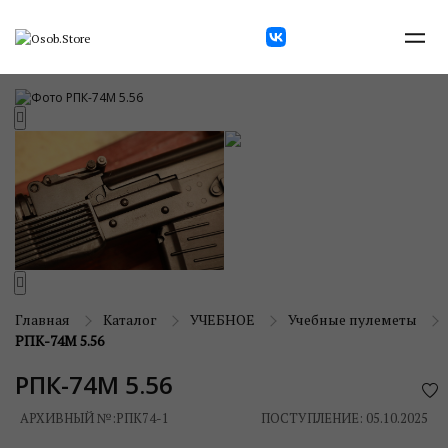
Главная
Каталог
УЧЕБНОЕ
Учебные пулеметы
РПК-74М 5.56
РПК-74М 5.56
АРХИВНЫЙ №:
РПК74-1
ПОСТУПЛЕНИЕ: 05.10.2025