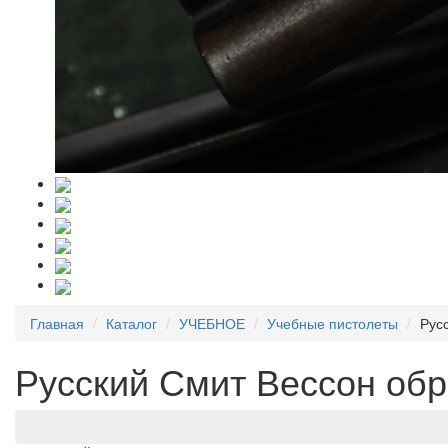
Главная
Каталог
УЧЕБНОЕ
Учебные пистолеты
Рус
Русский Смит Вессон обр