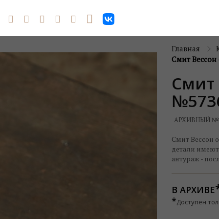
Главная
Смит Вессон 
Смит 
№5736
АРХИВНЫЙ №
Смит Вессон об
детали имеют
антураж - по
В АРХИВЕ
*
Доступен тол