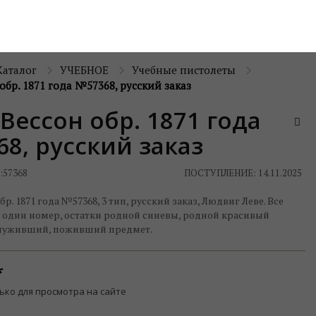
Каталог
УЧЕБНОЕ
Учебные пистолеты
обр. 1871 года №57368, русский заказ
Вессон обр. 1871 года
8, русский заказ
:
57368
ПОСТУПЛЕНИЕ: 14.11.2025
р. 1871 года №57368, 3 тип, русский заказ, Людвиг Леве. Все
 один номер, остатки родной синевы, родной красивый
служивший, поживший предмет.
ько для просмотра на сайте