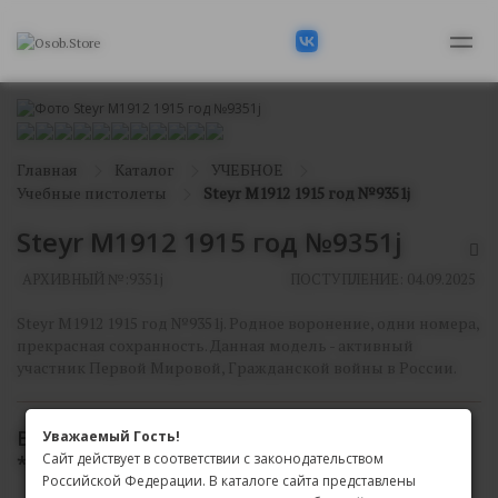
Главная
Каталог
УЧЕБНОЕ
Учебные пистолеты
Steyr M1912 1915 год №9351j
Steyr M1912 1915 год №9351j
АРХИВНЫЙ №:
9351j
ПОСТУПЛЕНИЕ: 04.09.2025
Steyr M1912 1915 год №9351j. Родное воронение, одни номера,
прекрасная сохранность. Данная модель - активный
участник Первой Мировой, Гражданской войны в России.
В АРХИВЕ
Уважаемый Гость!
Сайт действует в соответствии с законодательством
*
Доступен только для просмотра на сайте
Российской Федерации. В каталоге сайта представлены