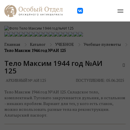
Главная
Каталог
УЧЕБНОЕ
Учебные пулеметы
Тело Максим 1944 год №АИ 125
Тело Максим 1944 год №АИ
125
АРХИВНЫЙ №:
АИ 125
ПОСТУПЛЕНИЕ: 05.06.2025
Тело Максим 1944 год №АИ 125. Складское тело,
комплектный. Туговато закручивается дульник, в остальном
- никаких проблем. Вариант для тех, у кого есть станок,
можно использовать разные тела на реконструкции.
Алатырский паспорт.