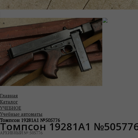
Главная
Каталог
УЧЕБНОЕ
Учебные автоматы
Томпсон 19281А1 №505776
Томпсон 19281А1 №50577
АРХИВНЫЙ №:
505776