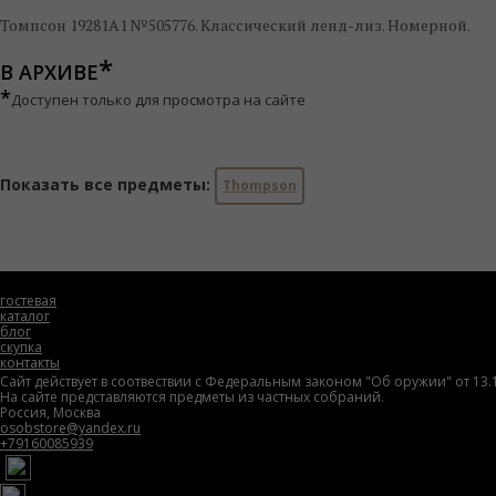
Томпсон 19281А1 №505776. Классический ленд-лиз. Номерной.
В АРХИВЕ
*
Доступен только для просмотра на сайте
Показать все предметы:
Thompson
гостевая
каталог
блог
скупка
контакты
Сайт действует в соотвествии с Федеральным законом "Об оружии" от 13.
На сайте представляются предметы из частных собраний.
Россия, Москва
osobstore@yandex.ru
+79160085939