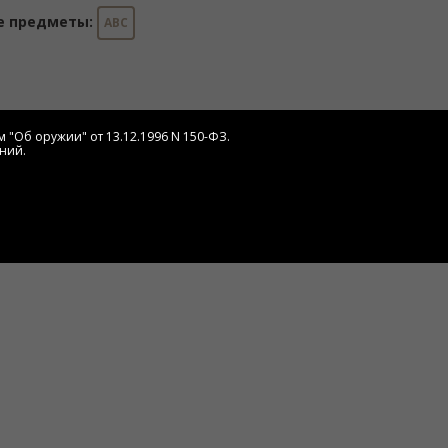
е предметы:
АВС
 "Об оружии" от 13.12.1996 N 150-ФЗ.
ний.