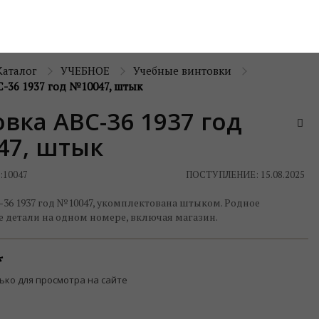
Каталог
УЧЕБНОЕ
Учебные винтовки
-36 1937 год №10047, штык
вка АВС-36 1937 год
47, штык
:
10047
ПОСТУПЛЕНИЕ: 15.08.2025
36 1937 год №10047, укомплектована штыком. Родное
е детали на одном номере, включая магазин.
ько для просмотра на сайте