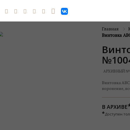
Главная
Винтовка АВС
Винто
№100
АРХИВНЫЙ №
Винтовка АВС-
воронение, вс
В АРХИВЕ
*
Доступен тол