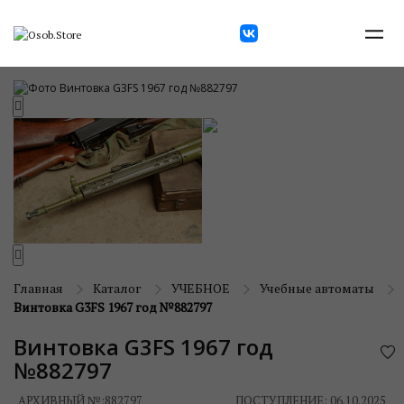
Главная
Каталог
УЧЕБНОЕ
Учебные автоматы
Винтовка G3FS 1967 год №882797
Винтовка G3FS 1967 год
№882797
АРХИВНЫЙ №:
882797
ПОСТУПЛЕНИЕ: 06.10.2025