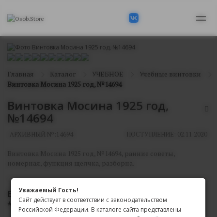
Главная
Каталог
УЧЕБНОЕ
Учебные винтовки
Винтовка Мосина 1925 год, №14694
Винтовка Мосина 1925 год,
№14694
АРХИВНЫЙ №:
14694
ПОСТУПЛЕНИЕ: 02.11.2020
Винтовка Мосина 1925 год, №14694, ранние советы,
номерная, функция щелчка, разборна.
Уважаемый Гость!
В АРХИВЕ
Сайт действует в соответствии с законодательством
*
Доступен только для просмотра на сайте
Российской Федерации. В каталоге сайта представлены