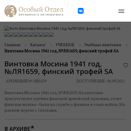
Главная
Каталог
УЧЕБНОЕ
Учебные винтовки
Винтовка Мосина 1941 год, №ЛЯ1659, финский трофей SA
Винтовка Мосина 1941 год,
№ЛЯ1659, финский трофей SA
АРХИВНЫЙ №:
ЛЯ1659
ПОСТУПЛЕНИЕ: 06.09.2021
Винтовка Мосина 1941 год, №ЛЯ1659. На винтовке
присутствуют клейма финской армейской приемки, стоит
финская мушка - была на службе у финнов в годы войны. На
раннем дереве с глазками.
В АРХИВЕ