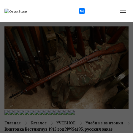
Главная
Каталог
УЧЕБНОЕ
Учебные винтовки
Винтовка Вестингауз 1915 год №954193, русский заказ