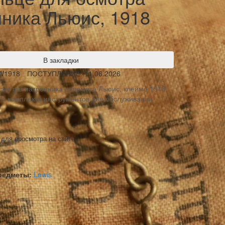
нника Льюис, 1918
В закладки
W1918
ПОСТУПЛЕНИЕ: 11.06.2026
смотра патронника пулемета Льюис, клеймо 1918
 Из комплекта инструментов для обслуживания
 для просмотра на сайте
предметы:
Lewis