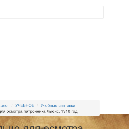
талог
УЧЕБНОЕ
Учебные винтовки
для осмотра патронника Льюис, 1918 год
льце для осмотра