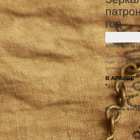
патро
год
АРХИВНЫЙ №:
L
Зеркальце для о
года - LW 1918.
пулемета.
В АРХИВЕ
*
Доступен только
Показать все 