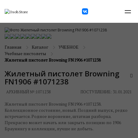
Главная
Каталог
УЧЕБНОЕ
Учебные пистолеты
Жилетный пистолет Browning FN1906 #1071238
Жилетный пистолет Browning
FN1906 #1071238
АРХИВНЫЙ №:
1071238
ПОСТУПЛЕНИЕ: 31.01.2021
Жилетный пистолет Browning FN1906 #1071238.
Коллекционное состояние, новый. Поздний выпуск, редко
встречается. Родное воронение, штатная разборка.
Прекрасно может начать или закрыть позицию по 1906
Браунингу в коллекции, лучше не добыть.