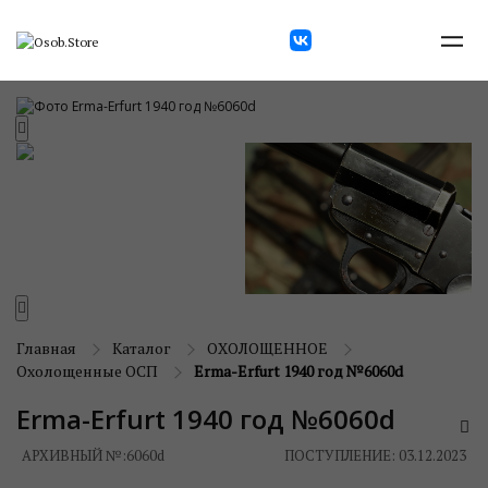
Главная
Каталог
ОХОЛОЩЕННОЕ
Охолощенные ОСП
Erma-Erfurt 1940 год №6060d
Erma-Erfurt 1940 год №6060d
АРХИВНЫЙ №:
6060d
ПОСТУПЛЕНИЕ: 03.12.2023