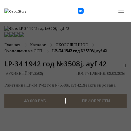
Главная
Каталог
ОХОЛОЩЕННОЕ
Охолощенные ОСП
LP-34 1942 год №3508j, ayf 42
LP-34 1942 год №3508j, ayf 42
АРХИВНЫЙ №:
3508j
ПОСТУПЛЕНИЕ: 08.02.2026
Ракетница LP-34 1942 год №3508j, ayf 42. Деактивирована.
40 000
РУБ
ПРИОБРЕСТИ