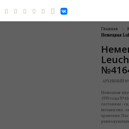
Главная
Немецкая Luf
Немец
Leuch
№416
АРХИВНЫЙ №
Немецкая двус
1939 года №4
состояние - ск
механизма - о
хранения. По
равнодушным н