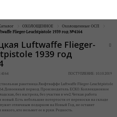
Каталог
ОХОЛОЩЕННОЕ
Охолощенные ОСП
twaffe Flieger-Leuchtpistole 1939 год №4164
кая Luftwaffe Flieger-
tpistole 1939 год
4
:
4164
ПОСТУПЛЕНИЕ: 10.10.2019
твольная ракетница Люфтваффе Luftwaffe Flieger-Leuchtpistole
164. Довоенный период. Производитель ECKO. Коллекционное
ладская, без настрела, без участия в ww2. Четкая работа
н новый. Есть небольшие потертости от переноски на складе
служит отличным подарком на Новый Год, не оставит
икого, кто возьмет ее в руки. Редкость.