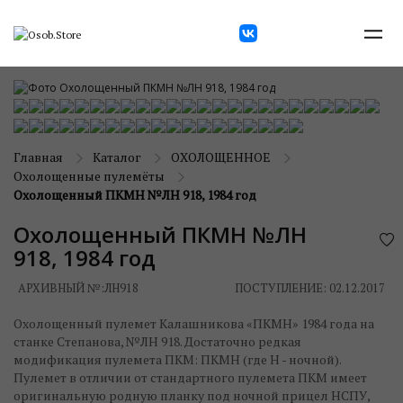
Главная
Каталог
ОХОЛОЩЕННОЕ
Охолощенные пулемёты
Охолощенный ПКМН №ЛН 918, 1984 год
Охолощенный ПКМН №ЛН
918, 1984 год
АРХИВНЫЙ №:
ЛН918
ПОСТУПЛЕНИЕ: 02.12.2017
Охолощенный пулемет Калашникова «ПКМН» 1984 года на
станке Степанова, №ЛН 918. Достаточно редкая
модификация пулемета ПКМ: ПКМН (где Н - ночной).
Пулемет в отличии от стандартного пулемета ПКМ имеет
оригинальную родную планку под ночной прицел НСПУ,