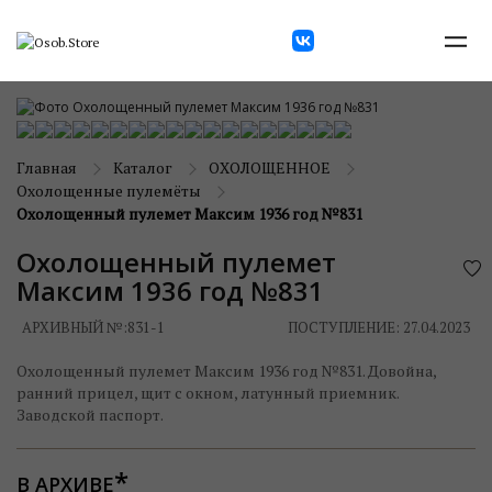
Главная
Каталог
ОХОЛОЩЕННОЕ
Охолощенные пулемёты
Охолощенный пулемет Максим 1936 год №831
Охолощенный пулемет
Максим 1936 год №831
АРХИВНЫЙ №:
831-1
ПОСТУПЛЕНИЕ: 27.04.2023
Охолощенный пулемет Максим 1936 год №831. Довойна,
ранний прицел, щит с окном, латунный приемник.
Заводской паспорт.
В АРХИВЕ