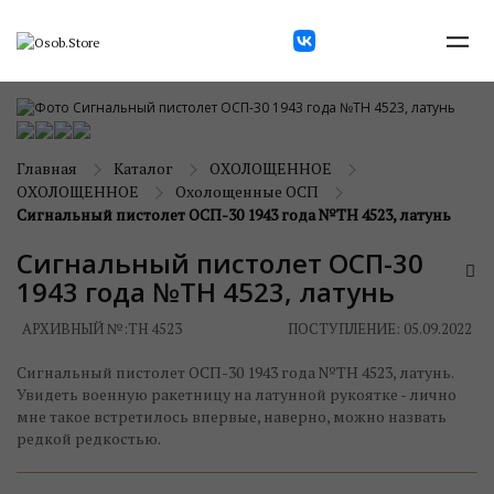
Главная
Каталог
ОХОЛОЩЕННОЕ
ОХОЛОЩЕННОЕ
Охолощенные ОСП
Сигнальный пистолет ОСП-30 1943 года №ТН 4523, латунь
Сигнальный пистолет ОСП-30
1943 года №ТН 4523, латунь
АРХИВНЫЙ №:
ТН 4523
ПОСТУПЛЕНИЕ: 05.09.2022
Сигнальный пистолет ОСП-30 1943 года №ТН 4523, латунь.
Увидеть военную ракетницу на латунной рукоятке - лично
мне такое встретилось впервые, наверно, можно назвать
редкой редкостью.