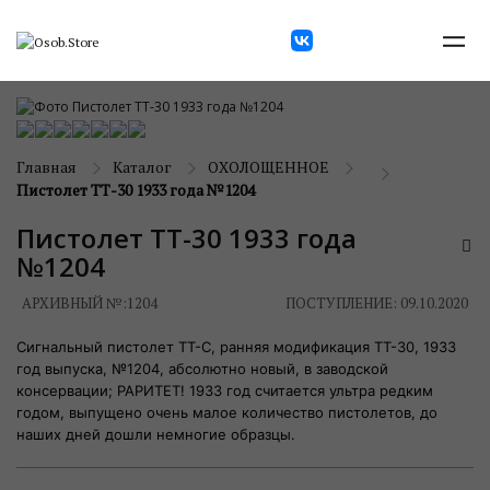
Главная
Каталог
ОХОЛОЩЕННОЕ
Пистолет ТТ-30 1933 года №1204
Пистолет ТТ-30 1933 года
№1204
АРХИВНЫЙ №:
1204
ПОСТУПЛЕНИЕ: 09.10.2020
Сигнальный пистолет ТТ-С, ранняя модификация ТТ-30, 1933
год выпуска, №1204, абсолютно новый, в заводской
консервации; РАРИТЕТ! 1933 год считается ультра редким
годом, выпущено очень малое количество пистолетов, до
наших дней дошли немногие образцы.