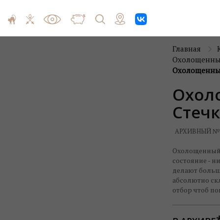
Главная
Охолощенны
Охолощенный
Охол
Стечк
АРХИВНЫЙ №
Охолощенный 
состояние - н
делают больш
абсолютно ск
отбор чтоб по