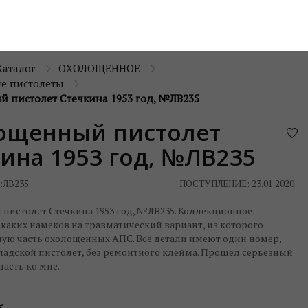
Каталог
ОХОЛОЩЕННОЕ
е пистолеты
 пистолет Стечкина 1953 год, №ЛВ235
ощенный пистолет
ина 1953 год, №ЛВ235
:
ЛВ235
ПОСТУПЛЕНИЕ: 23.01.2020
пистолет Стечкина 1953 год, №ЛВ235. Коллекционное
икаких намеков на травматический вариант, из которого
ую часть охолощенных АПС. Все детали имеют один номер,
ладской пистолет, без ремонтного клейма. Прошел серьезный
пасть ко мне.