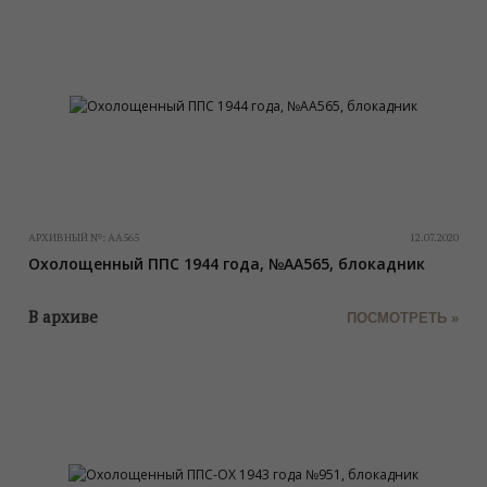
АРХИВНЫЙ №:
АА565
12.07.2020
Охолощенный ППС 1944 года, №АА565, блокадник
В архиве
ПОСМОТРЕТЬ »