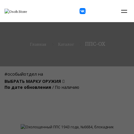
ППС-ОХ
Главная
Каталог
#особыйотдел на
ВЫБРАТЬ МАРКУ ОРУЖИЯ
По дате обновления
/
По наличию