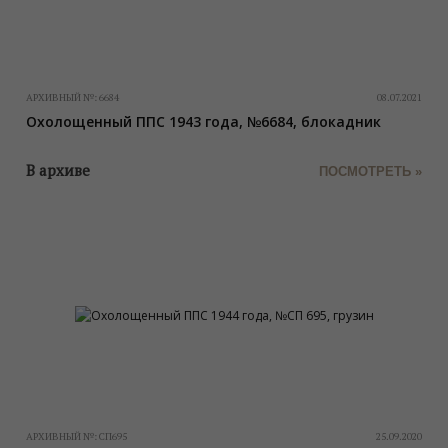
АРХИВНЫЙ №:
6684
08.07.2021
Охолощенный ППС 1943 года, №6684, блокадник
В архиве
ПОСМОТРЕТЬ »
АРХИВНЫЙ №:
СП695
25.09.2020