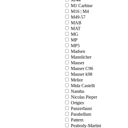
M1 Carbine
M16 | M4
M49-57
MAB
MAT
MG
MP
MP5
Madsen
Mannlicher
Mauser
Mauser C96
Mauser k98
Melior
Mida Castelli
Nambu
Nicolas Pieper
Ortgies
Panzerfaust
Parabellum
Pattern
Peabody-Martini