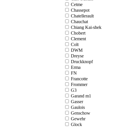
Cetme
Chassepot
Chatellerault
Chauchat
Chiang Kai-shek
Chobert
Clement
Colt
DWM
Dreyse
Druckknopf
Erma
FN
Francotte
Frommer
G3
Garand m1
Gasser
Gaulois
Genschow
Gewehr
Glock