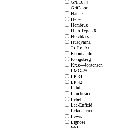
Gra 1874
Griffsporn
Haenel
Hebel
Hembrug
Hino Type 26
Hotchkiss
Husqvarna
Jo. Lo. Ar
Kommando
Kongsberg
Krag—Jorgensen
LMG-25
LP-34
LP-42
Lahti
Lanchester
Lebel
Lee-Enfield
Lefaucheux
Lewis
Lignose
M/44