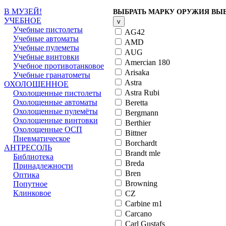
В МУЗЕЙ!
ВЫБРАТЬ МАРКУ ОРУЖИЯ
ВЫ
УЧЕБНОЕ
v
Учебные пистолеты
AG42
Учебные автоматы
AMD
Учебные пулеметы
AUG
Учебные винтовки
Amercian 180
Учебное противотанковое
Arisaka
Учебные гранатометы
Astra
ОХОЛОЩЕННОЕ
Astra Rubi
Охолощенные пистолеты
Охолощенные автоматы
Beretta
Охолощенные пулемёты
Bergmann
Охолощенные винтовки
Berthier
Охолощенные ОСП
Bittner
Пневматическое
Borchardt
АНТРЕСОЛЬ
Brandt mle
Библиотека
Breda
Принадлежности
Bren
Оптика
Browning
Попутное
Клинковое
CZ
Carbine m1
Carcano
Carl Gustafs