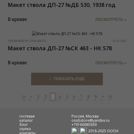
Макет ствола ДП-27 №ДБ 530, 1938 год
В архиве
ПОСМОТРЕТЬ »
АРХИВНЫЙ №:
СК463НК578
11.01.2026
Макет ствола ДП-27 №СК 463 - НК 578
В архиве
ПОСМОТРЕТЬ »
ПОКАЗАТЬ ЕЩЕ
|<
<
1
2
3
4
5
6
7
8
9
>
>|
гостевая
Россия, Москва
каталог
osobstore@yandex.ru
блог
+79160085939
скупка
2018-2025 ОООА
контакты