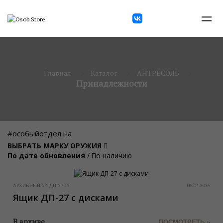
Главная
Каталог
АНТРЕСОЛЬ
Принадлежности
#особыйотдел на
ВЫБРАТЬ МАРКУ ОРУЖИЯ
По дате обновления
/
По наличию
АРХИВНЫЙ №:
ДП-27-12
06.04.2026
Ящик ДП-27 с дисками
В архиве
ПОСМОТРЕТЬ »