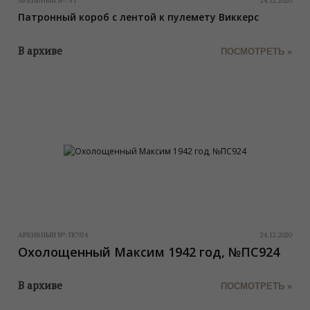
АРХИВНЫЙ №:
V1
24.12.2020
Патронный короб с лентой к пулемету Виккерс
В архиве
ПОСМОТРЕТЬ »
АРХИВНЫЙ №:
ПС924
24.12.2020
Охолощенный Максим 1942 год, №ПС924
В архиве
ПОСМОТРЕТЬ »