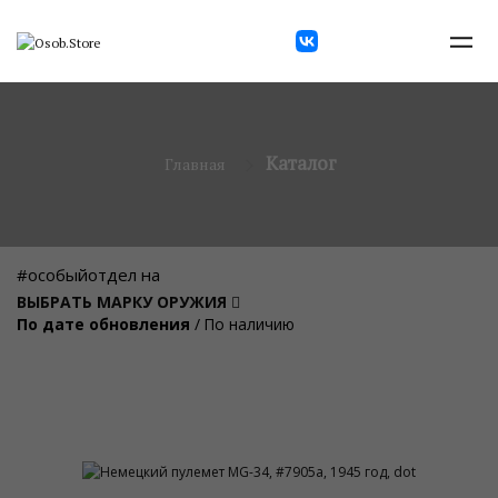
Каталог
Главная
#особыйотдел на
ВЫБРАТЬ МАРКУ ОРУЖИЯ
По дате обновления
/
По наличию