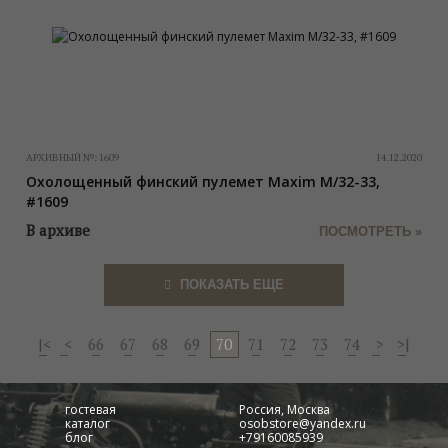
АРХИВНЫЙ №:
1609
14.12.2020
Охолощенный финский пулемет Maxim M/32-33,
#1609
В архиве
ПОСМОТРЕТЬ »
ПОКАЗАТЬ ЕЩЕ
|<
<
66
67
68
69
70
71
72
73
74
>
>|
гостевая
Россия, Москва
каталог
osobstore@yandex.ru
блог
+79160085939