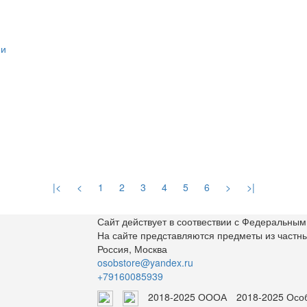
|<
<
1
2
3
4
5
6
>
>|
Сайт действует в соотвествии с Федеральным 
На сайте представляются предметы из частн
Россия, Москва
osobstore@yandex.ru
+79160085939
2018-2025 ОООА
2018-2025 Осо