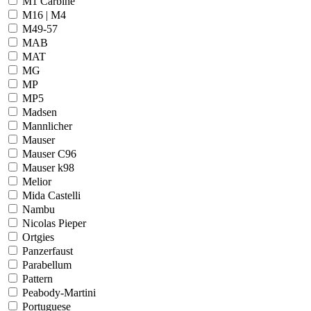
M1 Carbine
M16 | M4
M49-57
MAB
MAT
MG
MP
MP5
Madsen
Mannlicher
Mauser
Mauser C96
Mauser k98
Melior
Mida Castelli
Nambu
Nicolas Pieper
Ortgies
Panzerfaust
Parabellum
Pattern
Peabody-Martini
Portuguese