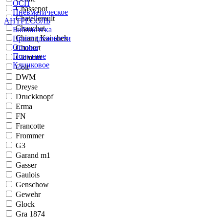
ОСП
Chassepot
Пневматическое
Chatellerault
АНТРЕСОЛЬ
Chauchat
Библиотека
Chiang Kai-shek
Принадлежности
Оптика
Chobert
Попутное
Clement
Клинковое
Colt
DWM
Dreyse
Druckknopf
Erma
FN
Francotte
Frommer
G3
Garand m1
Gasser
Gaulois
Genschow
Gewehr
Glock
Gra 1874