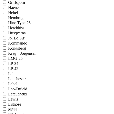
Griffsporn
Haenel
Hebel
Hembrug
Hino Type 26
Hotchkiss
Husqvarna
Jo. Lo. Ar
Kommando
Kongsberg
Krag—Jorgensen
LMG-25
LP-34
LP-42
Lahti
Lanchester
Lebel
Lee-Enfield
Lefaucheux
Lewis
Lignose
M/44